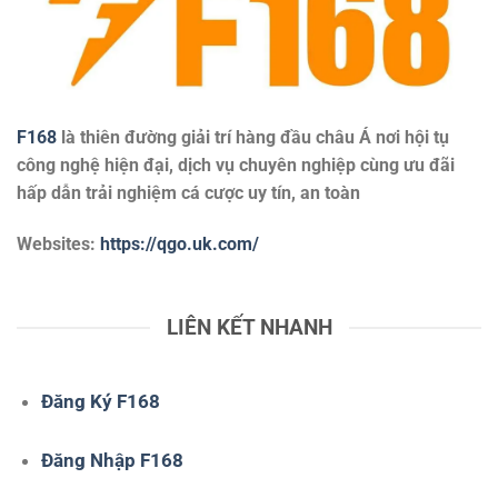
F168
là thiên đường giải trí hàng đầu châu Á nơi hội tụ
công nghệ hiện đại, dịch vụ chuyên nghiệp cùng ưu đãi
hấp dẫn trải nghiệm cá cược uy tín, an toàn
Websites:
https://qgo.uk.com/
LIÊN KẾT NHANH
Đăng Ký F168
Đăng Nhập F168