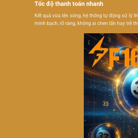
Tốc độ thanh toán nhanh
Kết quả vừa lên sóng, hệ thống tự động xử lý t
minh bạch, rõ ràng, không ai chen lấn hay trễ t