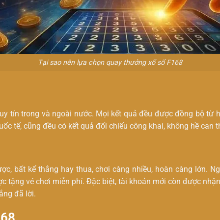
Tại sao nên lựa chọn quay thưởng xổ số F168
 uy tín trong và ngoài nước. Mọi kết quả đều được đồng bộ từ 
uốc tế, cũng đều có kết quả đối chiếu công khai, không hề can t
ợc, bất kể thắng hay thua, chơi càng nhiều, hoàn càng lớn. N
ược tặng vé chơi miễn phí. Đặc biệt, tài khoản mới còn được n
ắng đã lời.
168