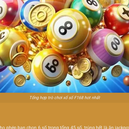
Tổng hợp trò chơi xổ số F168 hot nhất
 phép bạn chọn 6 số trong tổng 45 số, trúng hết là ăn jackpot, t