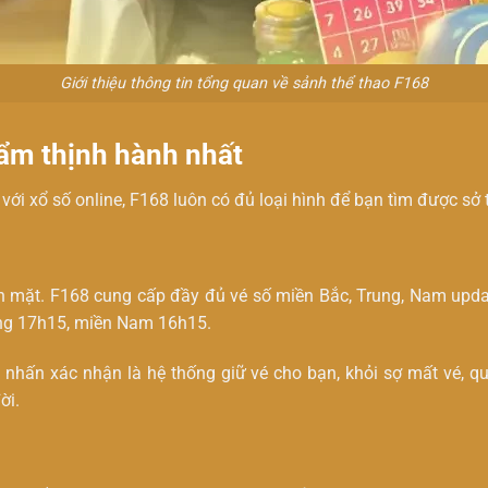
Giới thiệu thông tin tổng quan về sảnh thể thao F168
hẩm thịnh hành nhất
với xổ số online, F168 luôn có đủ loại hình để bạn tìm được sở
mặt. F168 cung cấp đầy đủ vé số miền Bắc, Trung, Nam updat
ung 17h15, miền Nam 16h15.
ố, nhấn xác nhận là hệ thống giữ vé cho bạn, khỏi sợ mất vé, q
ời.