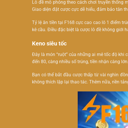
Lô đề mô phỏng theo cách chơi truyền thống miền 
Giao diện đặt cược cực dễ hiểu, đảm bảo tân th
Tỷ lệ ăn tiền tại F168 cực cao cao lô 1 điểm t
kê cầu. Điều đặc biệt là cược lô đề không giới 
Keno siêu tốc
Đây là món “ruột” của những ai mê tốc độ khi có
đến 80, càng nhiều số trúng, tiền nhận càng lớn
Bạn có thể bắt đầu cược thấp từ vài nghìn đồng
không thích lặp lại thao tác. Thêm nữa, nền tả