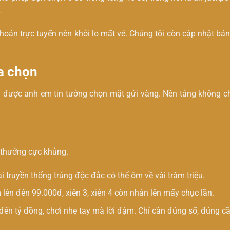
…
hoản trực tuyến nên khỏi lo mất vé. Chúng tôi còn cập nhật bản
a chọn
i được anh em tin tưởng chọn mặt gửi vàng. Nền tảng không ch
ả thưởng cực khủng.
 truyền thống trúng độc đắc có thể ôm về vài trăm triệu.
 lên đến 99.000đ, xiên 3, xiên 4 còn nhân lên mấy chục lần.
ến tỷ đồng, chơi nhẹ tay mà lời đậm. Chỉ cần đúng số, đúng cầu