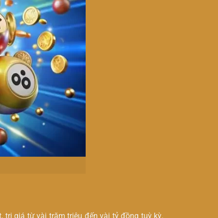
rị giá từ vài trăm triệu đến vài tỷ đồng tuỳ kỳ.