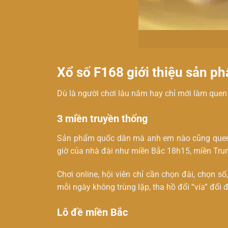
Xổ số F168 giới thiệu sản p
Dù là người chơi lâu năm hay chỉ mới làm quen 
3 miền truyền thống
Sản phẩm quốc dân mà anh em nào cũng quen 
giờ của nhà đài như miền Bắc 18h15, miền Tr
Chơi online, hội viên chỉ cần chọn đài, chọn s
mỗi ngày không trùng lặp, tha hồ đổi “vía” đổi đ
Lô đề miền Bắc