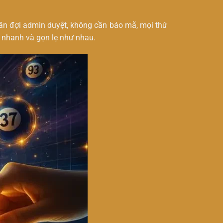
 cần đợi admin duyệt, không cần báo mã, mọi thứ
u, nhanh và gọn lẹ như nhau.