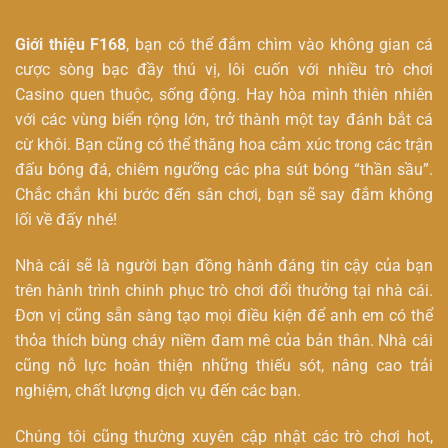
Giới thiệu F168
, bạn có thể đắm chìm vào không gian cá
cược sòng bạc đầy thú vị, lôi cuốn với nhiều trò chơi
Casino quen thuộc, sống động. Hay hòa mình thiên nhiên
với các vùng biển rộng lớn, trở thành một tay đánh bắt cá
cừ khôi. Bạn cũng có thể thăng hoa cảm xúc trong các trận
đấu bóng đá, chiêm ngưỡng các pha sút bóng “thần sầu”.
Chắc chắn khi bước đến sân chơi, bạn sẽ say đắm không
lối về đấy nhé!
Nhà cái sẽ là người bạn đồng hành đáng tin cậy của bạn
trên hành trình chinh phục trò chơi đổi thưởng tại nhà cái.
Đơn vị cũng sẵn sàng tạo mọi điều kiện để anh em có thể
thỏa thích bùng cháy niềm đam mê của bản thân. Nhà cái
cũng nỗ lực hoàn thiện những thiếu sót, nâng cao trải
nghiệm, chất lượng dịch vụ đến các bạn.
Chúng tôi cũng thường xuyên cập nhật các trò chơi hot,