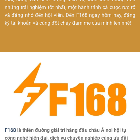
những trải nghiệm tốt nhất, một hành trình cá cược rực rỡ
và đáng nhớ đến hội viên. Đến F168 ngay hôm nay, đăng
ký tài khoản và cùng đốt cháy đam mê của mình lên nhé!
F168
là thiên đường giải trí hàng đầu châu Á nơi hội tụ
công nghệ hiện đại, dịch vụ chuyên nghiệp cùng ưu đãi