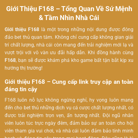
Giới Thiệu F168 – Tổng Quan Về Sứ Mệnh
& Tầm Nhìn Nhà Cái
Giới thiệu F168
là một trong những nội dung được đông
đảo bet thủ quan tâm. Không chỉ cung cấp không gian giải
trí chất lượng, nhà cái còn mang đến trải nghiệm mới lạ và
vượt trội với vô vàn ưu đãi hấp dẫn. Khi đồng hành cùng
F168
, bạn sẽ được khám phá kho game bất tận bắt kịp xu
hướng thị trường!
Giới thiệu F168 – Cung cấp link truy cập an toàn
đáng tin cậy
F168 luôn nỗ lực không ngừng nghỉ, hy vọng luôn mang
đến cho bet thủ những dịch vụ cá cược chất lượng nhất, có
được trải nghiệm trọn vẹn, ấn tượng nhất. Đội ngũ nhân
viên luôn túc trực ngày đêm, đảm bảo sự an toàn cho hội
viên tham gia vui chơi, và nhà cái luôn đảm bảo tính minh