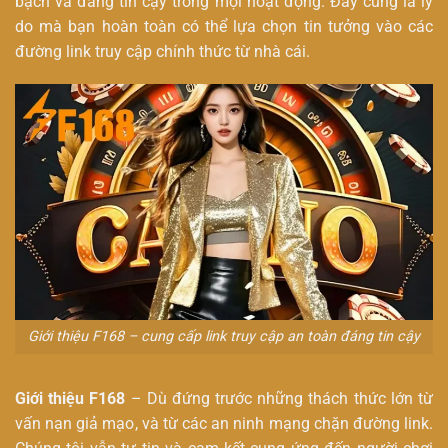
bạch và đáng tin cậy trong mọi hoạt động. Đây cũng là lý
do mà bạn hoàn toàn có thể lựa chọn tin tưởng vào các
đường link truy cập chính thức từ nhà cái.
Giới thiệu F168 – cung cấp link truy cập an toàn đáng tin cậy
Giới thiệu F168
– Dù đứng trước những thách thức lớn từ
vấn nạn giả mạo, và từ các an ninh mạng chặn đường link.