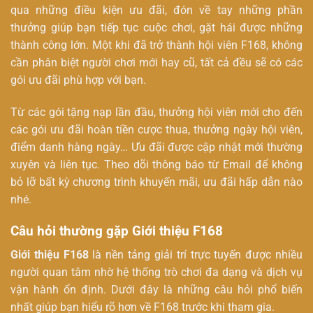
qua những điều kiện ưu đãi, đón về tay những phần
thưởng giúp bạn tiếp tục cuộc chơi, gặt hái được những
thành công lớn. Một khi đã trở thành hội viên F168, không
cần phân biệt người chơi mới hay cũ, tất cả đều sẽ có các
gói ưu đãi phù hợp với bạn.
Từ các gói tặng nạp lần đầu, thưởng hội viên mới cho đến
các gói ưu đãi hoàn tiền cược thua, thưởng ngày hội viên,
điểm danh hàng ngày… Ưu đãi được cập nhật mới thường
xuyên và liên tục. Theo dõi thông báo từ Email để không
bỏ lỡ bất kỳ chương trình khuyến mãi, ưu đãi hấp dẫn nào
nhé.
Câu hỏi thường gặp Giới thiệu F168
Giới thiệu F168
là nền tảng giải trí trực tuyến được nhiều
người quan tâm nhờ hệ thống trò chơi đa dạng và dịch vụ
vận hành ổn định. Dưới đây là những câu hỏi phổ biến
nhất giúp bạn hiểu rõ hơn về F168 trước khi tham gia.