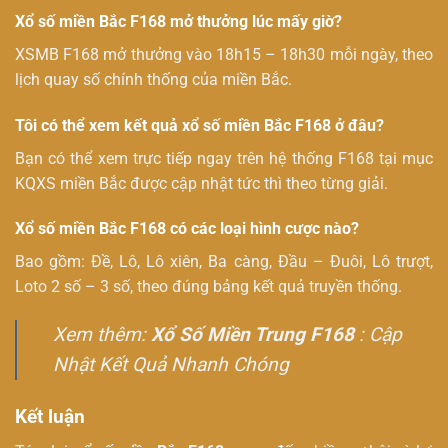
Xổ số miền Bắc F168 mở thưởng lúc mấy giờ?
XSMB F168 mở thưởng vào 18h15 – 18h30 mỗi ngày, theo
lịch quay số chính thống của miền Bắc.
Tôi có thể xem kết quả xổ số miền Bắc F168 ở đâu?
Bạn có thể xem trực tiếp ngay trên hệ thống F168 tại mục
KQXS miền Bắc được cập nhật tức thì theo từng giải.
Xổ số miền Bắc F168 có các loại hình cược nào?
Bao gồm: Đề, Lô, Lô xiên, Ba càng, Đầu – Đuôi, Lô trượt,
Loto 2 số – 3 số, theo đúng bảng kết quả truyền thống.
Xem thêm:
Xổ Số Miền Trung F168
: Cập
Nhật Kết Quả Nhanh Chóng
Kết luận