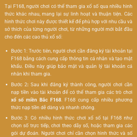
Tại F168, người chơi có thể tham gia xổ số qua nhiều hình
thức khác nhau, mang lại sự linh hoạt và thuận tiện. Các
hình thức chơi này được thiết kế để phù hợp với nhu cầu và
sở thích của từng người chơi, từ những người mới bắt đầu
cho đến các cao thủ xổ số:
Bước 1: Trước tiên, người chơi cần đăng ký tài khoản tại
F168 bằng cách cung cấp thông tin cá nhân và tạo mật
khẩu. Điều này giúp bảo mật và quản lý tài khoản cá
nhân khi tham gia.
Bước 2
:
Sau khi đăng ký thành công, người chơi cần
nạp tiền vào tài khoản để có thể tham gia các trò chơi
xổ số miền Bắc F168
. F168 cung cấp nhiều phương
thức nạp tiền dễ dàng và nhanh chóng.
Bước 3: Có nhiều hình thức chơi xổ số tại F168 như
chọn số trực tiếp, chơi theo dãy số, hoặc tham gia các
gói dự đoán. Người chơi chỉ cần chọn hình thức và số