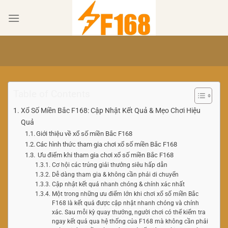
Bỏ
qua
nội
dung
Table of Contents
Xổ Số Miền Bắc F168: Cập Nhật Kết Quả & Mẹo Chơi Hiệu
Quả
Giới thiệu về xổ số miền Bắc F168
Các hình thức tham gia chơi xổ số miền Bắc F168
Ưu điểm khi tham gia chơi xổ số miền Bắc F168
Cơ hội các trúng giải thưởng siêu hấp dẫn
Dễ dàng tham gia & không cần phải di chuyển
Cập nhật kết quả nhanh chóng & chính xác nhất
Một trong những ưu điểm lớn khi chơi xổ số miền Bắc
F168 là kết quả được cập nhật nhanh chóng và chính
xác. Sau mỗi kỳ quay thưởng, người chơi có thể kiểm tra
ngay kết quả qua hệ thống của F168 mà không cần phải