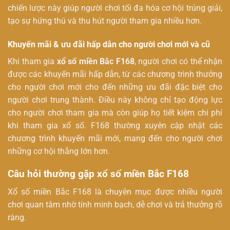
chiến lược này giúp người chơi tối đa hóa cơ hội trúng giải,
tạo sự hứng thú và thu hút người tham gia nhiều hơn.
Khuyến mãi & ưu đãi hấp dẫn cho người chơi mới và cũ
Khi tham gia
xổ số miền Bắc
F168
, người chơi có thể nhận
được các khuyến mãi hấp dẫn, từ các chương trình thưởng
cho người chơi mới cho đến những ưu đãi đặc biệt cho
người chơi trung thành. Điều này không chỉ tạo động lực
cho người chơi tham gia mà còn giúp họ tiết kiệm chi phí
khi tham gia xổ số. F168 thường xuyên cập nhật các
chương trình khuyến mãi mới, mang đến cho người chơi
những cơ hội thắng lớn hơn.
Câu hỏi thường gặp xổ số miền Bắc F168
Xổ số miền Bắc F168 là chuyên mục được nhiều người
chơi quan tâm nhờ tính minh bạch, dễ chơi và trả thưởng rõ
ràng.