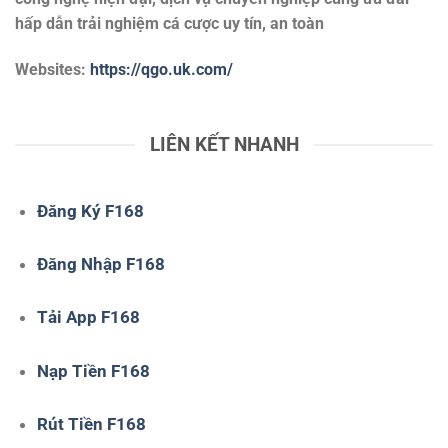
hấp dẫn trải nghiệm cá cược uy tín, an toàn
Websites:
https://qgo.uk.com/
LIÊN KẾT NHANH
Đăng Ký F168
Đăng Nhập F168
Tải App F168
Nạp Tiền F168
Rút Tiền F168