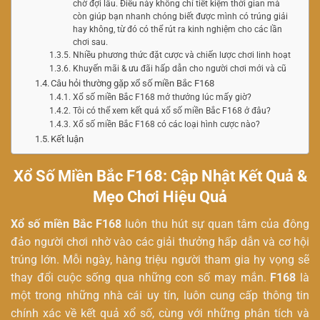
chờ đợi lâu. Điều này không chỉ tiết kiệm thời gian mà
còn giúp bạn nhanh chóng biết được mình có trúng giải
hay không, từ đó có thể rút ra kinh nghiệm cho các lần
chơi sau.
Nhiều phương thức đặt cược và chiến lược chơi linh hoạt
Khuyến mãi & ưu đãi hấp dẫn cho người chơi mới và cũ
Câu hỏi thường gặp xổ số miền Bắc F168
Xổ số miền Bắc F168 mở thưởng lúc mấy giờ?
Tôi có thể xem kết quả xổ số miền Bắc F168 ở đâu?
Xổ số miền Bắc F168 có các loại hình cược nào?
Kết luận
Xổ Số Miền Bắc F168: Cập Nhật Kết Quả &
Mẹo Chơi Hiệu Quả
Xổ số miền Bắc
F168
luôn thu hút sự quan tâm của đông
đảo người chơi nhờ vào các giải thưởng hấp dẫn và cơ hội
trúng lớn. Mỗi ngày, hàng triệu người tham gia hy vọng sẽ
thay đổi cuộc sống qua những con số may mắn.
F168
là
một trong những nhà cái uy tín, luôn cung cấp thông tin
chính xác về kết quả xổ số, cùng với những phân tích và