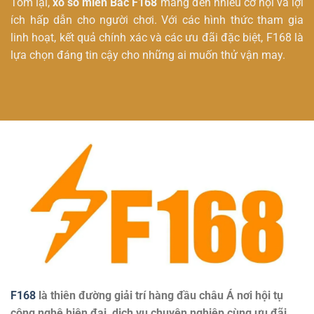
Tóm lại,
xổ số miền Bắc F168
mang đến nhiều cơ hội và lợi
ích hấp dẫn cho người chơi. Với các hình thức tham gia
linh hoạt, kết quả chính xác và các ưu đãi đặc biệt, F168 là
lựa chọn đáng tin cậy cho những ai muốn thử vận may.
F168
là thiên đường giải trí hàng đầu châu Á nơi hội tụ
công nghệ hiện đại, dịch vụ chuyên nghiệp cùng ưu đãi