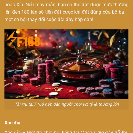
hoặc Xỉu. Nếu may mắn, bạn có thể đạt được mức thưởng
lên đến 180 lần số tiền đặt cược khi đặt đúng cửa bộ ba –
một cơ hội thay đổi cuộc đời đầy hấp dẫn!
Tài xỉu tại F168 hấp dẫn người chơi với tỷ lệ thưởng lớn
Xóc đĩa
Xóc đĩa – Một trò chơi nổi tiếng tại Macau, giờ đây đã thu