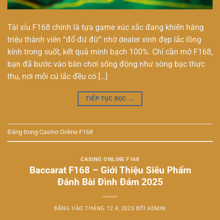
Tài xỉu F168 chính là tựa game xúc xắc đang khiến hàng
triệu thành viên “đổ đứ đừ” nhờ dealer xinh đẹp lắc lồng
kính trong suốt, kết quả minh bạch 100%. Chỉ cần mở F168,
bạn đã bước vào bàn chơi sống động như sòng bạc thực
thụ, nơi mỗi cú lắc đều có […]
TIẾP TỤC ĐỌC
→
Đăng trong
Casino Online F168
CASINO ONLINE F168
Baccarat F168 – Giới Thiệu Siêu Phẩm
Đánh Bài Đình Đám 2025
ĐĂNG VÀO
THÁNG 12 4, 2025
BỞI
ADMIN