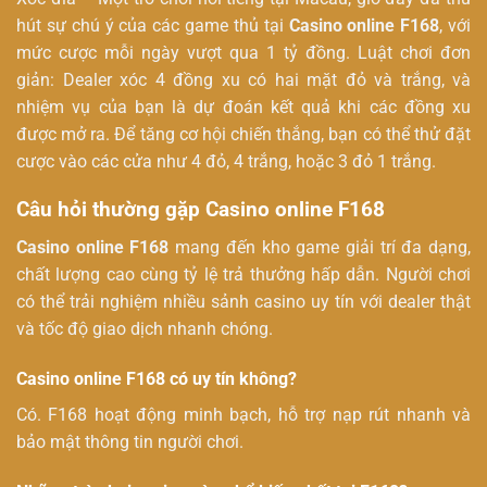
hút sự chú ý của các game thủ tại
Casino online F168
, với
mức cược mỗi ngày vượt qua 1 tỷ đồng. Luật chơi đơn
giản: Dealer xóc 4 đồng xu có hai mặt đỏ và trắng, và
nhiệm vụ của bạn là dự đoán kết quả khi các đồng xu
được mở ra. Để tăng cơ hội chiến thắng, bạn có thể thử đặt
cược vào các cửa như 4 đỏ, 4 trắng, hoặc 3 đỏ 1 trắng.
Câu hỏi thường gặp Casino online F168
Casino online F168
mang đến kho game giải trí đa dạng,
chất lượng cao cùng tỷ lệ trả thưởng hấp dẫn. Người chơi
có thể trải nghiệm nhiều sảnh casino uy tín với dealer thật
và tốc độ giao dịch nhanh chóng.
Casino online F168 có uy tín không?
Có. F168 hoạt động minh bạch, hỗ trợ nạp rút nhanh và
bảo mật thông tin người chơi.