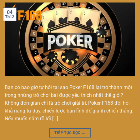
04
Th12
Bạn có bao giờ tự hỏi tại sao Poker F168 lại trở thành một
trong những trò chơi bài được yêu thích nhất thế giới?
Không đơn giản chỉ là trò chơi giải trí, Poker F168 đòi hỏi
khả năng tư duy, chiến lược bản lĩnh để giành chiến thắng.
Nếu muốn nắm rõ lối […]
TIẾP TỤC ĐỌC
→