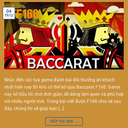
04
Th12
Nhắc đến các tựa game đánh bài đổi thưởng ăn khách
nhất hiện nay thì khó có thể bỏ qua Baccarat F168. Game
này sở hữu lối chơi đơn giản, dễ dàng làm quen và phù hợp
với nhiều người mới. Trong bài viết được F168 chia sẻ sau
đây, chúng tôi sẽ giúp bạn […]
TIẾP TỤC ĐỌC
→