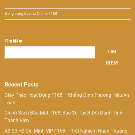
Đăng trong
Casino Online F168
Tìm kiếm
TÌM
KIẾM
Recent Posts
Giấy Phép Hoạt Động F168 – Khẳng Định Thương Hiệu An
Toàn
Chính Sách Bảo Mật F168, Bảo Vệ Tuyệt Đối Danh Tính
Thành Viên
Xổ Số Hồ Chí Minh VIP F168 – Trải Nghiệm Nhận Thưởng