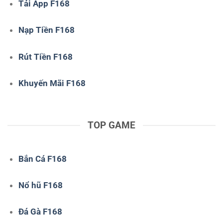
Tải App F168
Nạp Tiền F168
Rút Tiền F168
Khuyến Mãi F168
TOP GAME
Bắn Cá F168
Nổ hũ F168
Đá Gà F168