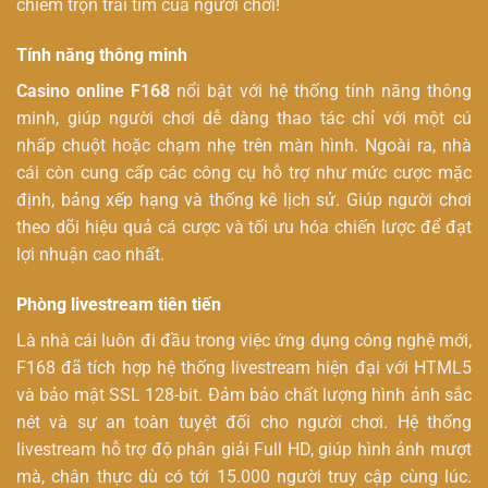
chiếm trọn trái tim của người chơi!
Tính năng thông minh
Casino online F168
nổi bật với hệ thống tính năng thông
minh, giúp người chơi dễ dàng thao tác chỉ với một cú
nhấp chuột hoặc chạm nhẹ trên màn hình. Ngoài ra, nhà
cái còn cung cấp các công cụ hỗ trợ như mức cược mặc
định, bảng xếp hạng và thống kê lịch sử. Giúp người chơi
theo dõi hiệu quả cá cược và tối ưu hóa chiến lược để đạt
lợi nhuận cao nhất.
Phòng livestream tiên tiến
Là nhà cái luôn đi đầu trong việc ứng dụng công nghệ mới,
F168 đã tích hợp hệ thống livestream hiện đại với HTML5
và bảo mật SSL 128-bit. Đảm bảo chất lượng hình ảnh sắc
nét và sự an toàn tuyệt đối cho người chơi. Hệ thống
livestream hỗ trợ độ phân giải Full HD, giúp hình ảnh mượt
mà, chân thực dù có tới 15.000 người truy cập cùng lúc.