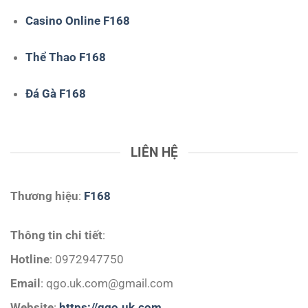
Casino Online F168
Thể Thao F168
Đá Gà F168
LIÊN HỆ
Thương hiệu
:
F168
Thông tin chi tiết
:
Hotline
: 0972947750
Email
:
qgo.uk.com@gmail.com
Website
:
https://qgo.uk.com