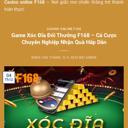
Casino online F168
– Nơi giấc mơ chiến thắng trở thành
hiện thực!
CASINO ONLINE F168
Game Xóc Đĩa Đổi Thưởng F168 – Cá Cược
Chuyên Nghiệp Nhận Quà Hấp Dẫn
ĐĂNG VÀO
THÁNG 12 4, 2025
BỞI
ADMIN
04
Th12