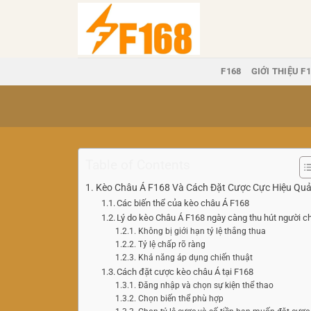
Bỏ
qua
nội
dung
F168
GIỚI THIỆU F
Table of Contents
Kèo Châu Á F168 Và Cách Đặt Cược Cực Hiệu Qu
Các biến thể của kèo châu Á F168
Lý do kèo Châu Á F168 ngày càng thu hút người c
Không bị giới hạn tỷ lệ thắng thua
Tỷ lệ chấp rõ ràng
Khả năng áp dụng chiến thuật
Cách đặt cược kèo châu Á tại F168
Đăng nhập và chọn sự kiện thể thao
Chọn biến thể phù hợp