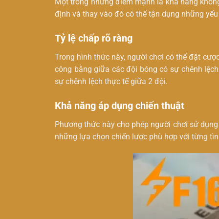
Một trong những điểm mạnh là khả năng không gi
định và thay vào đó có thể tận dụng những yếu 
Tỷ lệ chấp rõ ràng
Trong hình thức này, người chơi có thể đặt cược 
công bằng giữa các đội bóng có sự chênh lệch 
sự chênh lệch thực tế giữa 2 đội.
Khả năng áp dụng chiến thuật
Phương thức này cho phép người chơi sử dụng n
những lựa chọn chiến lược phù hợp với từng tìn