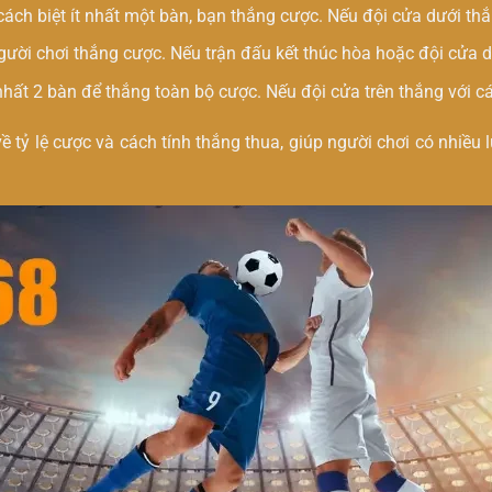
 cách biệt ít nhất một bàn, bạn thắng cược. Nếu đội cửa dưới th
người chơi thắng cược. Nếu trận đấu kết thúc hòa hoặc đội cửa d
 nhất 2 bàn để thắng toàn bộ cược. Nếu đội cửa trên thắng với c
ề tỷ lệ cược và cách tính thắng thua, giúp người chơi có nhiều