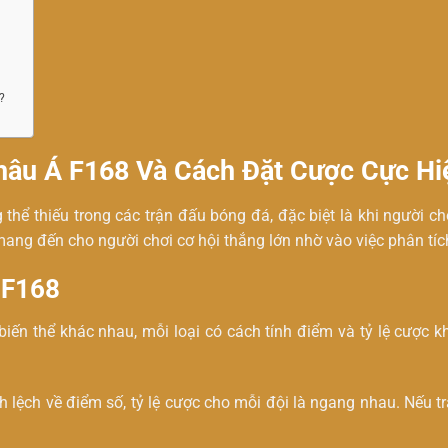
?
hâu Á F168 Và Cách Đặt Cược Cực Hi
hể thiếu trong các trận đấu bóng đá, đặc biệt là khi người ch
mang đến cho người chơi cơ hội thắng lớn nhờ vào việc phân tích
 F168
iến thể khác nhau, mỗi loại có cách tính điểm và tỷ lệ cược k
 lệch về điểm số, tỷ lệ cược cho mỗi đội là ngang nhau. Nếu trậ