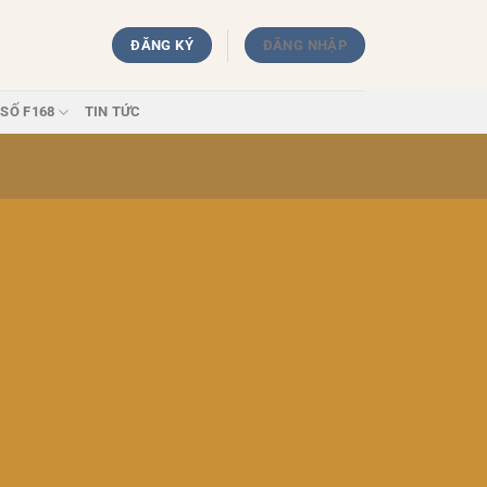
ĐĂNG KÝ
ĐĂNG NHẬP
 SỐ F168
TIN TỨC