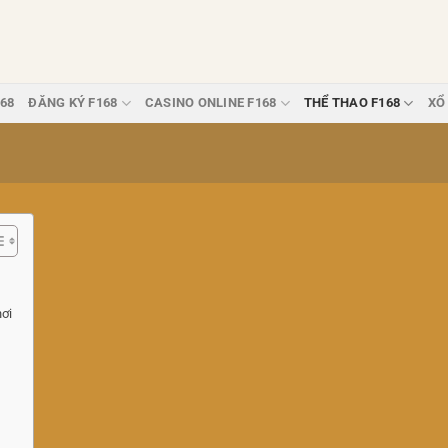
168
ĐĂNG KÝ F168
CASINO ONLINE F168
THỂ THAO F168
XỔ
ả
hơi