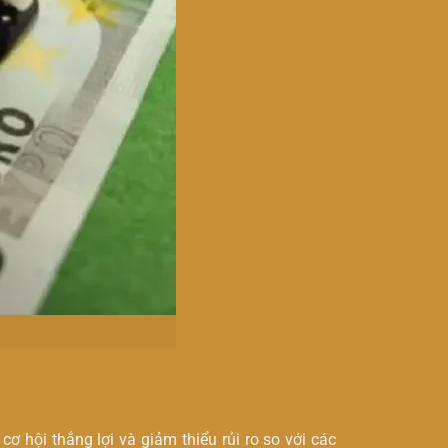
ơ hội thắng lợi và giảm thiểu rủi ro so với các