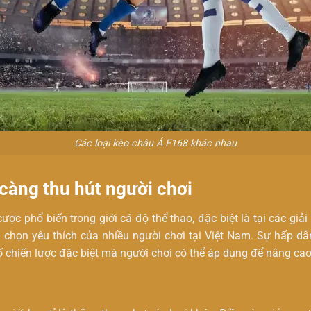
Các loại kèo châu Á F168 khác nhau
càng thu hút người chơi
ược phổ biến trong giới cá độ thể thao, đặc biệt là tại các giả
 chọn yêu thích của nhiều người chơi tại Việt Nam. Sự hấp dẫ
 chiến lược đặc biệt mà người chơi có thể áp dụng để nâng cao