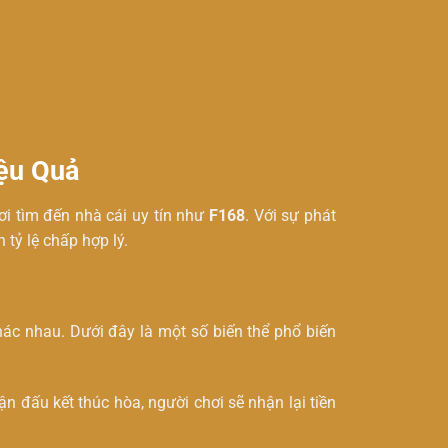
ệu Quả
ơi tìm đến nhà cái uy tín như
F168
. Với sự phát
 tỷ lệ chấp hợp lý.
hác nhau. Dưới đây là một số biến thể phổ biến
n đấu kết thúc hòa, người chơi sẽ nhận lại tiền