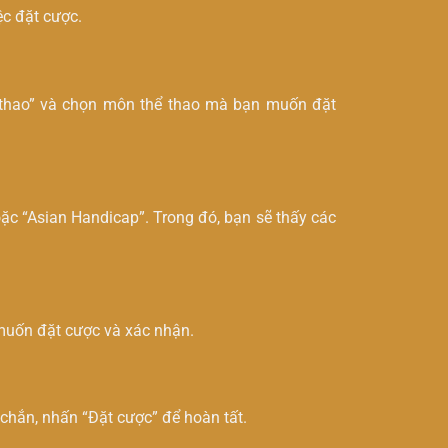
ệc đặt cược.
 thao” và chọn môn thể thao mà bạn muốn đặt
oặc “Asian Handicap”. Trong đó, bạn sẽ thấy các
 muốn đặt cược và xác nhận.
 chắn, nhấn “Đặt cược” để hoàn tất.