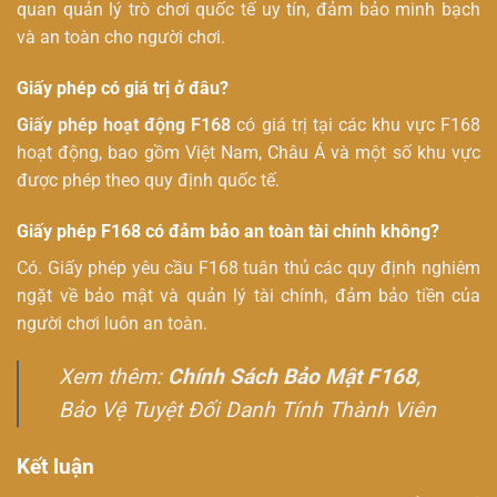
quan quản lý trò chơi quốc tế uy tín, đảm bảo minh bạch
và an toàn cho người chơi.
Giấy phép có giá trị ở đâu?
Giấy phép hoạt động F168
có giá trị tại các khu vực F168
hoạt động, bao gồm Việt Nam, Châu Á và một số khu vực
được phép theo quy định quốc tế.
Giấy phép F168 có đảm bảo an toàn tài chính không?
Có. Giấy phép yêu cầu F168 tuân thủ các quy định nghiêm
ngặt về bảo mật và quản lý tài chính, đảm bảo tiền của
người chơi luôn an toàn.
Xem thêm:
Chính Sách Bảo Mật F168
,
Bảo Vệ Tuyệt Đối Danh Tính Thành Viên
Kết luận