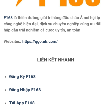
F168
là thiên đường giải trí hàng đầu châu Á nơi hội tụ
công nghệ hiện đại, dịch vụ chuyên nghiệp cùng ưu đãi
hấp dẫn trải nghiệm cá cược uy tín, an toàn
Websites:
https://qgo.uk.com/
LIÊN KẾT NHANH
Đăng Ký F168
Đăng Nhập F168
Tải App F168