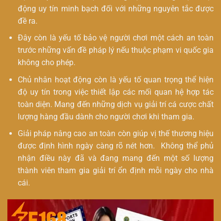
động uy tín minh bạch đối với những nguyên tắc được
đề ra.
Đây còn là yếu tố bảo vệ người chơi một cách an toàn
trước những vấn đề pháp lý nếu thuộc phạm vi quốc gia
không cho phép.
Chủ nhân hoạt động còn là yếu tố quan trọng thể hiện
độ uy tín trong việc thiết lập các mối quan hệ hợp tác
toàn diện. Mang đến những dịch vụ giải trí cá cược chất
lượng hàng đầu dành cho người chơi khi tham gia.
Giải pháp nâng cao an toàn còn giúp vị thế thương hiệu
được định hình ngày càng rõ nét hơn. Không thể phủ
nhận điều này đã và đang mang đến một số lượng
thành viên tham gia giải trí ổn định mỗi ngày cho nhà
cái.