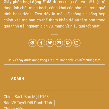
Giấy phép hoạt động F168
được cung cấp và thể hiện rõ
ràng tính chất minh bạch, công khai của nhà cái trong quá
trình hoạt động. Trên đây là một số thông tin tổng hợp
chính xác mà bạn có thể tham khảo để an tâm hơn trong
quá trình trải nghiệm dịch vụ, mang về hiệu quả tốt nhất.
Bài viết này được đăng trong
Tin Tức
. Đánh dấu
liên kết thường trực
.
ADMIN
Chính Sách Bảo Mật F168,
Bảo Vệ Tuyệt Đối Danh Tính
Thành Viên