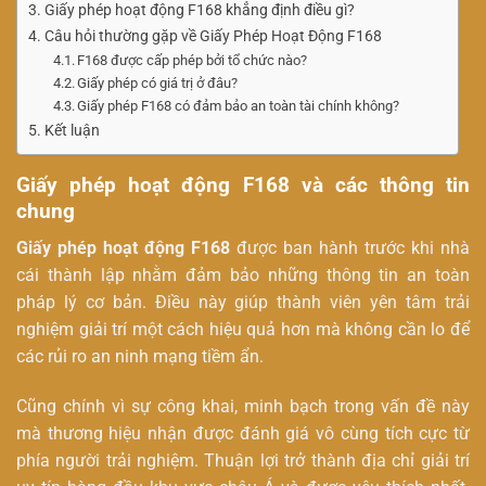
Giấy phép hoạt động F168 khẳng định điều gì?
Câu hỏi thường gặp về Giấy Phép Hoạt Động F168
F168 được cấp phép bởi tổ chức nào?
Giấy phép có giá trị ở đâu?
Giấy phép F168 có đảm bảo an toàn tài chính không?
Kết luận
Giấy phép hoạt động F168 và các thông tin
chung
Giấy phép hoạt động F168
được ban hành trước khi nhà
cái thành lập nhằm đảm bảo những thông tin an toàn
pháp lý cơ bản. Điều này giúp thành viên yên tâm trải
nghiệm giải trí một cách hiệu quả hơn mà không cần lo để
các rủi ro an ninh mạng tiềm ẩn.
Cũng chính vì sự công khai, minh bạch trong vấn đề này
mà thương hiệu nhận được đánh giá vô cùng tích cực từ
phía người trải nghiệm. Thuận lợi trở thành địa chỉ giải trí