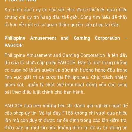
Sự minh bạch, uy tín của sân chơi được thể hiện qua nhiều
chứng chỉ uy tín hàng đầu thế giới. Cùng tìm hiểu để thấy
rõ hơn về một số cơ quan thẩm quyền cấp phép tại đây.
Philippine Amusement and Gaming Corporation –
PAGCOR
Philippine Amusement and Gaming Corporation là tên đầy
đủ của tổ chức cấp phép PAGCOR. Đây là một trong những
cơ quan có thẩm quyền và sức ảnh hưởng hàng đầu trong
lĩnh vực giải trí cá cược tại Philippines. Chịu trách nhiệm
giám sát, quản lý chặt chẽ mọi hoạt động của các sòng
bài theo điều luật chính phủ ban hành.
PAGCOR dựa trên những tiêu chí đánh giá nghiêm ngặt để
cấp phép uy tín. Và tại đây, F168 không chỉ vượt qua nhiều
lần mà còn duy trì được sự ổn định trong các lần kiểm tra.
Điều này lại một lần nữa khẳng định lại độ uy tín đáng tin