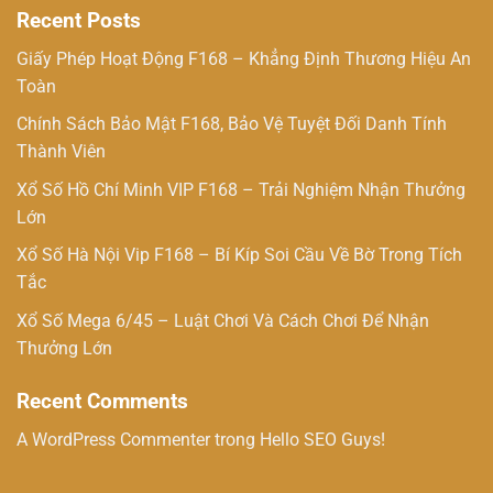
Recent Posts
Giấy Phép Hoạt Động F168 – Khẳng Định Thương Hiệu An
Toàn
Chính Sách Bảo Mật F168, Bảo Vệ Tuyệt Đối Danh Tính
Thành Viên
Xổ Số Hồ Chí Minh VIP F168 – Trải Nghiệm Nhận Thưởng
Lớn
Xổ Số Hà Nội Vip F168 – Bí Kíp Soi Cầu Về Bờ Trong Tích
Tắc
Xổ Số Mega 6/45 – Luật Chơi Và Cách Chơi Để Nhận
Thưởng Lớn
Recent Comments
A WordPress Commenter
trong
Hello SEO Guys!