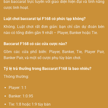
bản baccarat trực tuyến với giao diện hiện đại và tính năng
cược linh hoạt.
Luật chơi baccarat tại F168 có phức tạp không?
Không. Luật chơi rất đơn giản: bạn chỉ cần dự đoán bên
nào có tổng điểm gần 9 nhất – Player, Banker hoặc Tie.
Baccarat F168 có các cửa cược nào?
Gồm các cửa phổ biến: Player, Banker, Tie, Player Pair,
Banker Pair, và một số cược phụ tùy bàn chơi.
Tỷ lệ trả thưởng trong Baccarat F168 là bao nhiêu?
Thông thường:
Player: 1:1
Banker: 1:0.95
Tie: 1:8 hoặc 1:9 tùy bàn