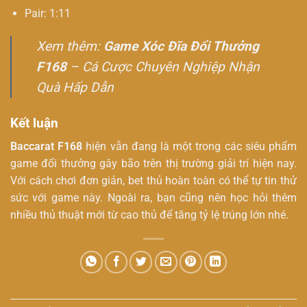
Pair: 1:11
Xem thêm:
Game Xóc Đĩa Đổi Thưởng
F168
– Cá Cược Chuyên Nghiệp Nhận
Quà Hấp Dẫn
Kết luận
Baccarat F168
hiện vẫn đang là một trong các siêu phẩm
game đổi thưởng gây bão trên thị trường giải trí hiện nay.
Với cách chơi đơn giản, bet thủ hoàn toàn có thể tự tin thử
sức với game này. Ngoài ra, bạn cũng nên học hỏi thêm
nhiều thủ thuật mới từ cao thủ để tăng tỷ lệ trúng lớn nhé.