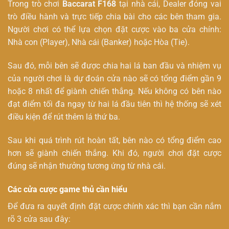
Trong trò chơi
Baccarat F168
tại nhà cái, Dealer đóng vai
trò điều hành và trực tiếp chia bài cho các bên tham gia.
Người chơi có thể lựa chọn đặt cược vào ba cửa chính:
Nhà con (Player), Nhà cái (Banker) hoặc Hòa (Tie).
Sau đó, mỗi bên sẽ được chia hai lá ban đầu và nhiệm vụ
của người chơi là dự đoán cửa nào sẽ có tổng điểm gần 9
hoặc 8 nhất để giành chiến thắng. Nếu không có bên nào
đạt điểm tối đa ngay từ hai lá đầu tiên thì hệ thống sẽ xét
điều kiện để rút thêm lá thứ ba.
Sau khi quá trình rút hoàn tất, bên nào có tổng điểm cao
hơn sẽ giành chiến thắng. Khi đó, người chơi đặt cược
đúng sẽ nhận thưởng tương ứng từ nhà cái.
Các cửa cược game thủ cần hiểu
Để đưa ra quyết định đặt cược chính xác thì bạn cần nắm
rõ 3 cửa sau đây: