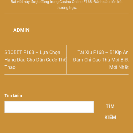
Bài viết này được đăng trong
Casino Online F168
. Đánh dấu
liên kết
thường trực
.
ADMIN
SBOBET F168 – Lựa Chọn
Tài Xỉu F168 – Bí Kíp Ăn
Hàng Đầu Cho Dân Cược Thể
Đậm Chỉ Cao Thủ Mới Biết
Thao
Mới Nhất
Tìm kiếm
TÌM
KIẾM