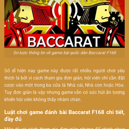
Sơ lược thông tin về game bài quốc dân Baccarat F168
Sở dĩ hiện nay game này được rất nhiều người chơi yêu
thích là bởi vì cách tham gia đơn giản, hội viên chỉ cần đặt
cược vào một trong ba cửa là Nhà cái, Nhà con hoặc Hòa.
Tuy đơn giản là vậy nhưng game vẫn có sức hút ấn tượng
khiến hội viên không thấy nhàm chán.
Luật chơi game đánh bài Baccarat F168 chi tiết,
đầy đủ