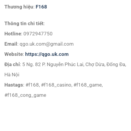
Thương hiệu
:
F168
Thông tin chi tiết
:
Hotline
: 0972947750
Email
:
qgo.uk.com@gmail.com
Website
:
https://qgo.uk.com
Địa chỉ
: 5 Ng. 82 P. Nguyễn Phúc Lai, Chợ Dừa, Đống Đa,
Hà Nội
Hastags
: #f168, #f168_casino, #f168_game,
#f168_cong_game