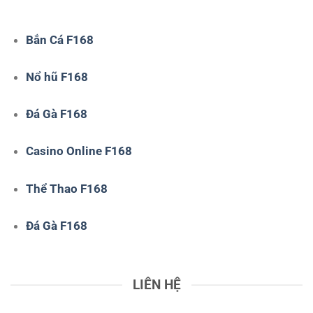
Bắn Cá F168
Nổ hũ F168
Đá Gà F168
Casino Online F168
Thể Thao F168
Đá Gà F168
LIÊN HỆ